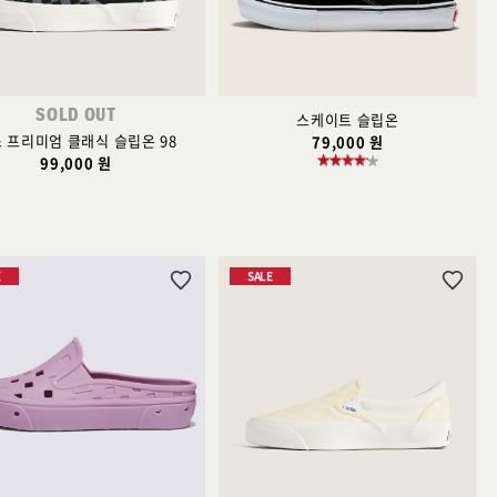
가
가
SOLD OUT
스케이트 슬립온
 프리미엄 클래식 슬립온 98
79,000 원
99,000 원
E
SALE
위
위
시
시
리
리
스
스
트
트
추
추
가
가