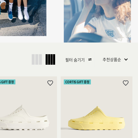
필터 숨기기
S GIFT 증정
CORTIS GIFT 증정
위
위
시
시
리
리
스
스
트
트
추
추
가
가