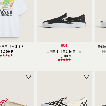
리
리
스
스
트
트
추
추
가
가
HOT
아 크루 반소매 티셔츠
클래식
코어클래식 슬립온 솔리드
55,000 원
69
69,000 원
위
위
시
시
리
리
스
스
트
트
추
추