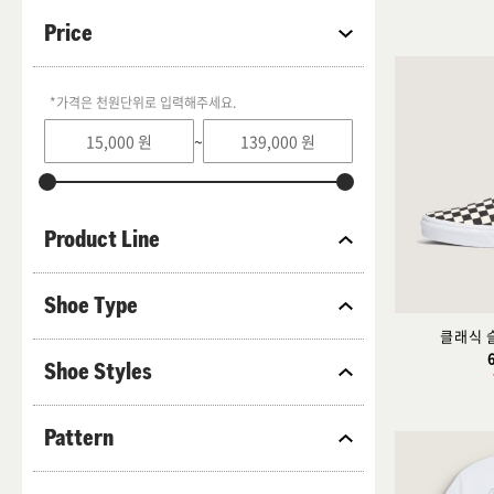
Price
270
275
280
285
290
295
*가격은 천원단위로 입력해주세요.
310
320
340
~
7
6
5
3
Free
38Inch
Product Line
36Inch
34Inch
33Inch
Shoe Type
32Inch
31Inch
30Inch
클래식 
Shoe Styles
29Inch
28Inch
300
330
350
4
Pattern
XXL
XL
L