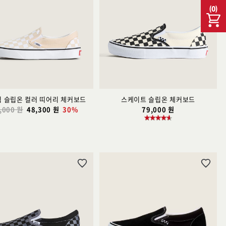
리
리
(
0
)
스
스
트
트
추
추
가
가
 슬립온 컬러 띠어리 체커보드
스케이트 슬립온 체커보드
,000 원
48,300 원
30%
79,000 원
위
위
시
시
리
리
스
스
트
트
추
추