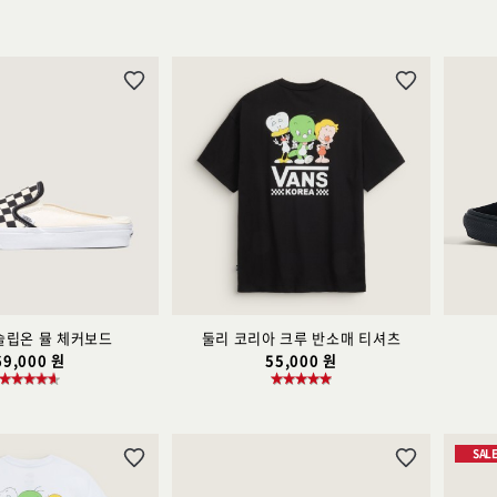
위
위
시
시
리
리
스
스
트
트
추
추
가
가
슬립온 뮬 체커보드
둘리 코리아 크루 반소매 티셔츠
69,000 원
55,000 원
SAL
위
위
시
시