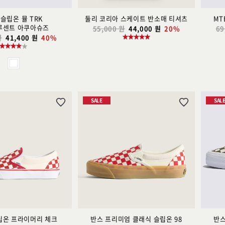
 슬립온 뮬 TRK
둘리 코리아 스케이트 반소매 티셔츠
MT
루센트 아쿠아슈즈
55,000 원
44,000 원
20%
69
원
41,400 원
40%
SALE
SAL
위
위
시
시
리
리
스
스
트
트
추
추
가
가
립온 프라이머리 체크
반스 프리미엄 클래식 슬립온 98
반스