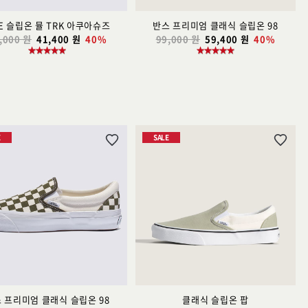
E 슬립온 뮬 TRK 아쿠아슈즈
반스 프리미엄 클래식 슬립온 98
,000 원
41,400 원
40%
99,000 원
59,400 원
40%
E
SALE
위
위
시
시
리
리
스
스
트
트
추
추
가
가
 프리미엄 클래식 슬립온 98
클래식 슬립온 팝