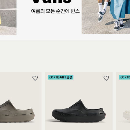
CORTIS GIFT 증정
CORTI
위
위
시
시
리
리
스
스
트
트
추
추
가
가