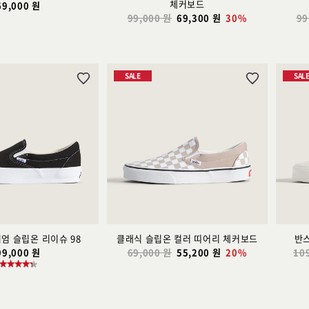
체커보드
69,000 원
99,000 원
69,300 원
30%
99
SALE
SAL
위
위
시
시
리
리
스
스
트
트
추
추
가
가
엄 슬립온 리이슈 98
클래식 슬립온 컬러 띠어리 체커보드
반스
99,000 원
69,000 원
55,200 원
20%
10