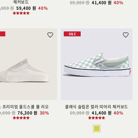
체커보드
69,000 원
41,400 원
40%
,000 원
59,400 원
40%
E
SALE
위
위
시
시
리
리
스
스
트
트
추
추
가
가
 프리미엄 올드스쿨 뮬 리오
클래식 슬립온 컬러 띠어리 체커보드
9,000 원
76,300 원
30%
69,000 원
41,400 원
40%