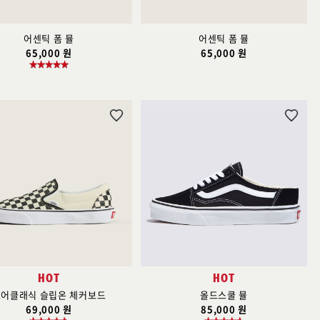
어센틱 폼 뮬
어센틱 폼 뮬
65,000 원
65,000 원
위
위
시
시
리
리
스
스
트
트
추
추
가
가
HOT
HOT
코어클래식 슬립온 체커보드
올드스쿨 뮬
69,000 원
85,000 원