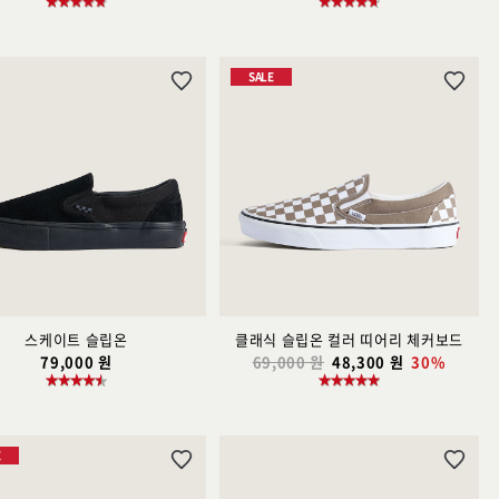
SALE
위
위
시
시
리
리
스
스
트
트
추
추
가
가
스케이트 슬립온
클래식 슬립온 컬러 띠어리 체커보드
79,000 원
69,000 원
48,300 원
30%
E
위
위
시
시