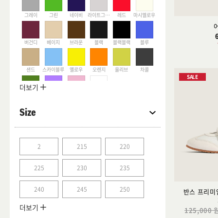
그레이
그린
네이비
라이트그레이
레드
마시멜로우
버건디
베이지
브라운
블랙
블랙블랙
블루
샌드
스카이블루
옐로우
오렌지
올리브
차콜
SALE
더보기
카키
퍼플
핑크
화이트
Size
2
215
220
225
230
235
240
245
250
반스 프리미
더보기
125,000 
255
260
265