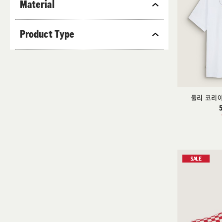
Material
M
S
XS
Product Type
둘리 코리
SALE