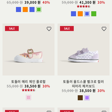
65,000 원
39,000 원
40%
59,000 원
41,300 원
30%
SALE
SALE
위
위
시
시
리
리
스
스
트
트
추
추
가
가
토들러 메리 제인 플로럴
토들러 올드스쿨 벨크로 컬러
55,000 원
38,500 원
30%
띠어리 체커보드
55,000 원
38,500 원
30%