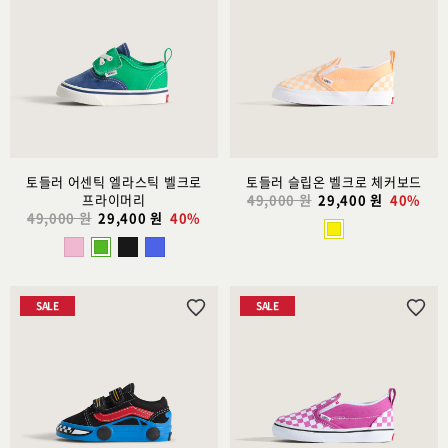
시
시
리
리
스
스
트
트
추
추
가
가
토들러 어센틱 엘라스틱 벨크로
토들러 슬립온 벨크로 체커보드
프라이머리
49,000 원
29,400 원
40%
49,000 원
29,400 원
40%
SALE
SALE
위
위
시
시
리
리
스
스
트
트
추
추
가
가