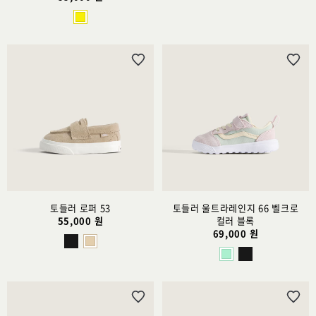
위
위
시
시
리
리
스
스
트
트
추
추
가
가
토들러 로퍼 53
토들러 울트라레인지 66 벨크로
55,000 원
컬러 블록
69,000 원
위
위