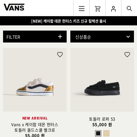
[EVENT] 15만원 이상 구매 시 쿨러백 증정
FILTER
위
위
시
시
리
리
스
스
트
트
추
추
가
가
NEW ARRIVAL
토들러 로퍼 53
Vans x 케이팝 데몬 헌터스
55,000 원
토들러 올드스쿨 벨크로
55,000 원