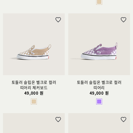
위
위
시
시
리
리
스
스
트
트
추
추
가
가
토들러 슬립온 벨크로 컬러
토들러 슬립온 벨크로 컬러
띠어리 체커보드
띠어리
49,000 원
49,000 원
위
위
시
시