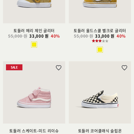
추
추
가
가
토들러 메리 제인 글리터
토들러 올드스쿨 벨크로 글리터
55,000 원
33,000 원
40%
55,000 원
33,000 원
40%
SALE
위
위
시
시
리
리
스
스
트
트
추
추
가
가
토들러 스케이트-미드 리이슈
토들러 코어클래식 슬립온