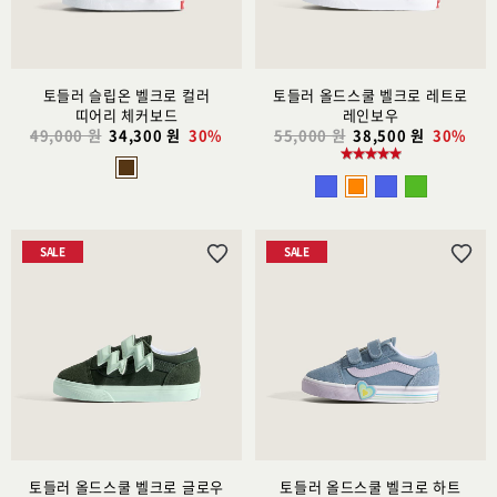
가
가
토들러 슬립온 벨크로 컬러
토들러 올드스쿨 벨크로 레트로
띠어리 체커보드
레인보우
49,000 원
34,300 원
30%
55,000 원
38,500 원
30%
SALE
SALE
위
위
시
시
리
리
스
스
트
트
추
추
가
가
토들러 올드스쿨 벨크로 글로우
토들러 올드스쿨 벨크로 하트