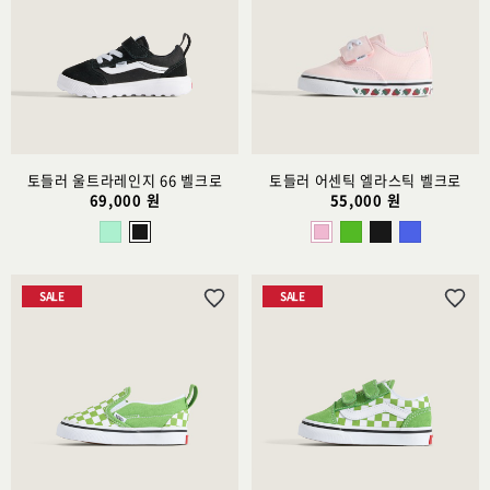
리
리
스
스
트
트
추
추
가
가
토들러 울트라레인지 66 벨크로
토들러 어센틱 엘라스틱 벨크로
69,000 원
55,000 원
SALE
SALE
위
위
시
시
리
리
스
스
트
트
추
추
가
가