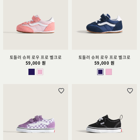
시
시
리
리
스
스
트
트
추
추
가
가
토들러 슈퍼 로우 프로 벨크로
토들러 슈퍼 로우 프로 벨크로
59,000 원
59,000 원
위
위
시
시
리
리
스
스
트
트
추
추
가
가