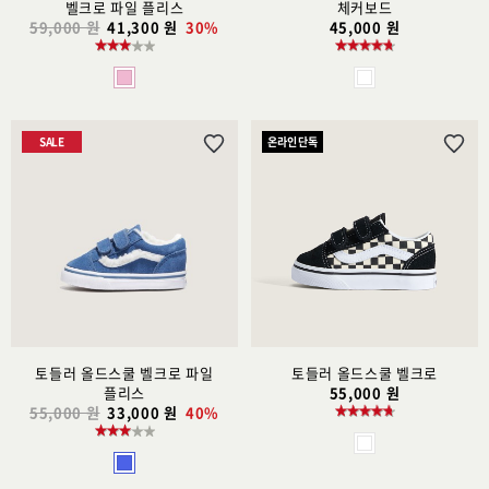
벨크로 파일 플리스
체커보드
59,000 원
41,300 원
30%
45,000 원
SALE
온라인 단독
위
위
시
시
리
리
스
스
트
트
추
추
가
가
토들러 올드스쿨 벨크로 파일
토들러 올드스쿨 벨크로
플리스
55,000 원
55,000 원
33,000 원
40%