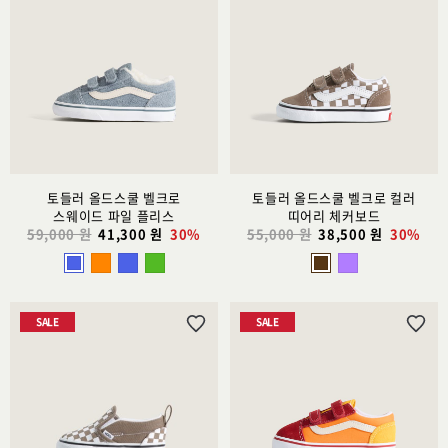
시
시
리
리
스
스
트
트
추
추
가
가
토들러 올드스쿨 벨크로
토들러 올드스쿨 벨크로 컬러
스웨이드 파일 플리스
띠어리 체커보드
59,000 원
41,300 원
30%
55,000 원
38,500 원
30%
SALE
SALE
위
위
시
시
리
리
스
스
트
트
추
추