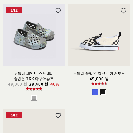
SALE
위
위
시
시
리
리
스
스
트
트
추
추
가
가
토들러 페인트 스프레터
토들러 슬립온 벨크로 체커보드
슬립온 TRK 아쿠아슈즈
49,000 원
49,000 원
29,400 원
40%
SALE
위
시
리