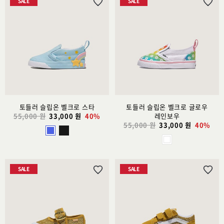
SALE
SALE
위
위
시
시
리
리
스
스
트
트
추
추
가
가
토들러 슬립온 벨크로 스타
토들러 슬립온 벨크로 글로우
55,000 원
33,000 원
40%
레인보우
55,000 원
33,000 원
40%
SALE
SALE
위
위
시
시
리
리
스
스
트
트