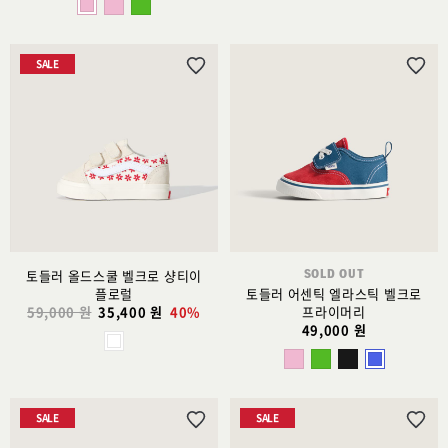
SALE
위
위
시
시
리
리
스
스
트
트
추
추
가
가
SOLD OUT
토들러 올드스쿨 벨크로 샹티이
플로럴
토들러 어센틱 엘라스틱 벨크로
59,000 원
35,400 원
40%
프라이머리
49,000 원
SALE
SALE
위
위