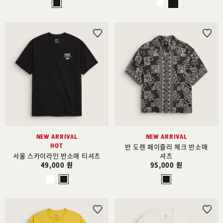
위
위
시
시
리
리
스
스
트
트
추
추
가
가
NEW ARRIVAL
NEW ARRIVAL
HOT
반 도렌 페이즐리 체크 반소매
서울 스카이라인 반소매 티셔츠
셔츠
49,000 원
95,000 원
위
위