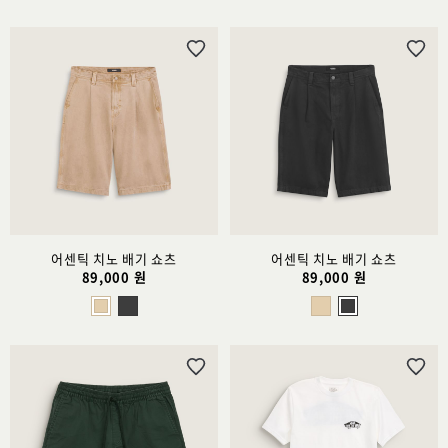
위
위
시
시
리
리
스
스
트
트
추
추
가
가
어센틱 치노 배기 쇼츠
어센틱 치노 배기 쇼츠
89,000 원
89,000 원
위
위
시
시
리
리
스
스