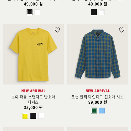
49,000 원
49,000 원
위
위
시
시
리
리
스
스
트
트
추
추
가
가
NEW ARRIVAL
NEW ARRIVAL
보이 더블 스탠다드 반소매
로손 빈티지 인디고 긴소매 셔츠
티셔츠
99,000 원
35,000 원