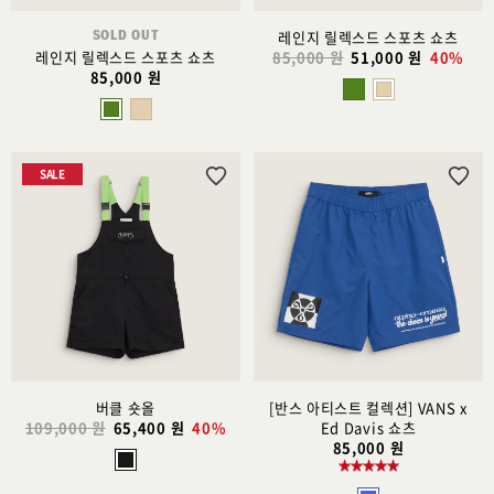
SOLD OUT
레인지 릴렉스드 스포츠 쇼츠
레인지 릴렉스드 스포츠 쇼츠
85,000 원
51,000 원
40%
85,000 원
SALE
위
위
시
시
리
리
스
스
트
트
추
추
가
가
버클 숏올
[반스 아티스트 컬렉션] VANS x
109,000 원
65,400 원
40%
Ed Davis 쇼츠
85,000 원