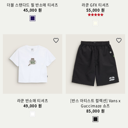
더블 스탠다드 필 반소매 티셔츠
라쿤 GFX 티셔츠
45,000 원
55,000 원
위
위
시
시
리
리
스
스
트
트
추
추
가
가
라쿤 반소매 티셔츠
[반스 아티스트 컬렉션] Vans x
49,000 원
Guccimaze 쇼츠
85,000 원