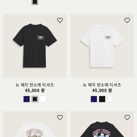
위
위
시
시
리
리
스
스
트
트
추
추
가
가
뉴 패치 반소매 티셔츠
뉴 패치 반소매 티셔츠
45,000 원
45,000 원
위
위
시
시
리
리