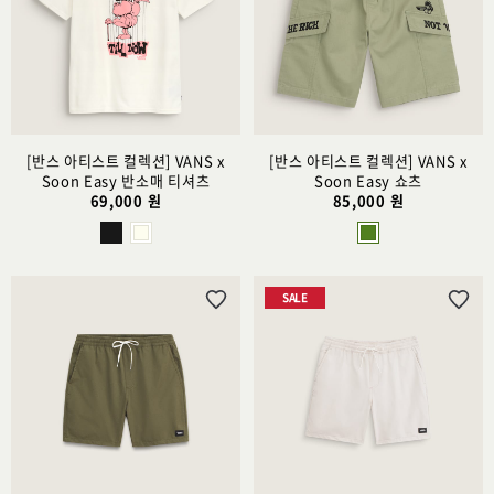
스
스
트
트
추
추
가
가
[반스 아티스트 컬렉션] VANS x
[반스 아티스트 컬렉션] VANS x
Soon Easy 반소매 티셔츠
Soon Easy 쇼츠
69,000 원
85,000 원
SALE
위
위
시
시
리
리
스
스
트
트
추
추
가
가