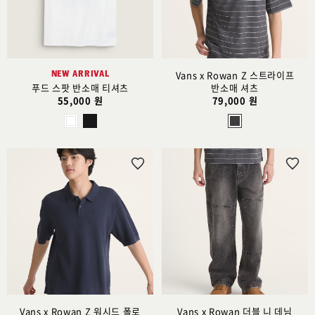
추
추
가
가
NEW ARRIVAL
Vans x Rowan Z 스트라이프
푸드 스팟 반소매 티셔츠
반소매 셔츠
55,000 원
79,000 원
위
위
시
시
리
리
스
스
트
트
추
추
가
가
Vans x Rowan Z 워시드 폴로
Vans x Rowan 더블 니 데님