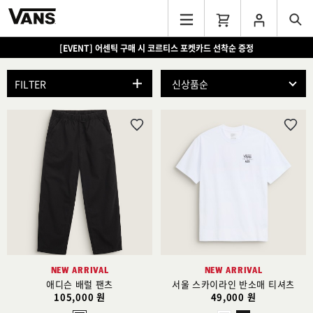
[EVENT] 15만원 이상 구매 시 쿨러백 증정
FILTER
위
위
시
시
리
리
스
스
트
트
추
추
가
가
NEW ARRIVAL
NEW ARRIVAL
애디슨 배럴 팬츠
서울 스카이라인 반소매 티셔츠
105,000 원
49,000 원