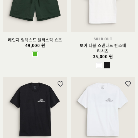
트
트
추
추
가
가
SOLD OUT
레인지 릴렉스드 엘라스틱 쇼츠
49,000 원
보이 더블 스탠다드 반소매
티셔츠
35,000 원
위
위
시
시
리
리
스
스
트
트
추
추
가
가