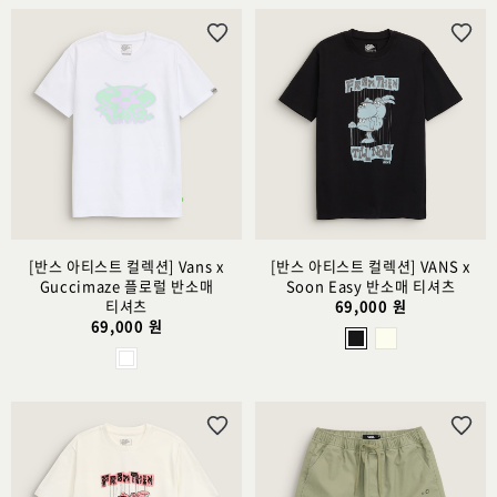
위
위
시
시
리
리
스
스
트
트
추
추
가
가
[반스 아티스트 컬렉션] Vans x
[반스 아티스트 컬렉션] VANS x
Guccimaze 플로럴 반소매
Soon Easy 반소매 티셔츠
티셔츠
69,000 원
69,000 원
위
위
시
시
리
리