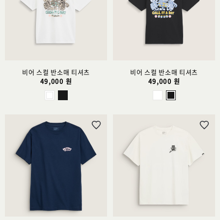
스
스
트
트
추
추
가
가
비어 스컬 반소매 티셔츠
비어 스컬 반소매 티셔츠
49,000 원
49,000 원
위
위
시
시
리
리
스
스
트
트
추
추
가
가