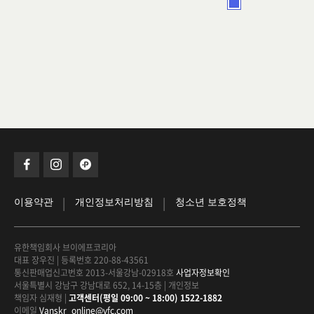
|
|
이용약관
개인정보처리방침
청소년 보호정책
유한책임회사 브이에프코리아
대표 장우진
|
등록번호 220-88-43561
통신판매업신고번호 2013-서울강남-02918호
사업자정보확인
서울특별시 강남구 강남대로 652, 14-15층
|
개인정보
책임자 심재형
|
고객센터(평일 09:00 ~ 18:00) 1522-1882
이메일
Vanskr_online@vfc.com