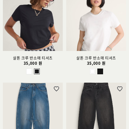
위
위
시
시
리
리
스
스
트
트
추
추
가
가
살톤 크루 반소매 티셔츠
살톤 크루 반소매 티셔츠
35,000 원
35,000 원
위
위
시
시
리
리
스
스
트
트
추
추
가
가