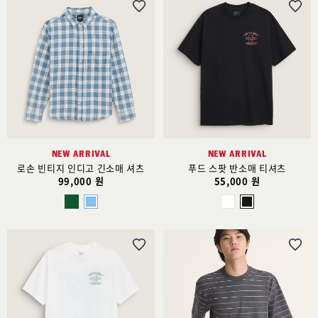
위
위
시
시
리
리
스
스
트
트
추
추
가
가
NEW ARRIVAL
NEW ARRIVAL
로손 빈티지 인디고 긴소매 셔츠
푸드 스팟 반소매 티셔츠
99,000 원
55,000 원
위
위
시
시
리
리
스
스
트
트