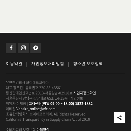
|
|
이용약관
개인정보처리방침
청소년 보호정책
유한책임회사 브이에프코리아
대표 장우진
|
등록번호 220-88-43561
통신판매업신고번호 2013-서울강남-02918호
사업자정보확인
서울특별시 강남구 강남대로 652, 14-15층
|
개인정보
책임자 심재형
|
고객센터(평일 09:00 ~ 18:00) 1522-1882
이메일
Vanskr_online@vfc.com
ⓒ유한책임회사 브이에프코리아. All Rights Reserved.
California Transparency in Supply Chain Act of 2010
소비자피해 보증보험
가입확인