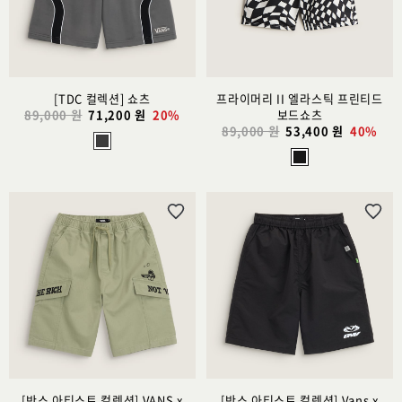
추
추
가
가
[TDC 컬렉션] 쇼츠
프라이머리 II 엘라스틱 프린티드
89,000 원
71,200 원
20%
보드쇼츠
89,000 원
53,400 원
40%
위
위
시
시
리
리
스
스
트
트
추
추
가
가
[반스 아티스트 컬렉션] VANS x
[반스 아티스트 컬렉션] Vans x