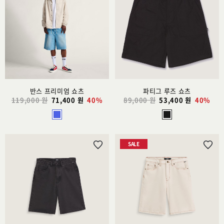
시
시
리
리
스
스
트
트
추
추
가
가
반스 프리미엄 쇼츠
파티그 루즈 쇼츠
119,000 원
71,400 원
40%
89,000 원
53,400 원
40%
SALE
위
위
시
시
리
리
스
스
트
트
추
추
가
가