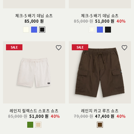
체크-5 배기 데님 쇼츠
체크-5 배기 데님 쇼츠
85,000 원
85,000 원
51,000 원
40%
SALE
SALE
위
위
시
시
리
리
스
스
트
트
추
추
가
가
레인지 릴렉스드 스포츠 쇼츠
레인지 카고 루즈 쇼츠
85,000 원
51,000 원
40%
79,000 원
47,400 원
40%