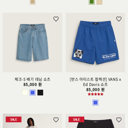
위
위
시
시
리
리
스
스
트
트
추
추
가
가
체크-5 배기 데님 쇼츠
[반스 아티스트 컬렉션] VANS x
85,000 원
Ed Davis 쇼츠
85,000 원
SALE
SALE
위
위