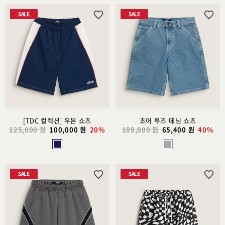
SALE
SALE
위
위
시
시
리
리
스
스
트
트
추
추
가
가
[TDC 컬렉션] 우븐 쇼츠
초어 루즈 데님 쇼츠
125,000 원
100,000 원
20%
109,000 원
65,400 원
40%
SALE
SALE
위
위
시
시
리
리
스
스
트
트