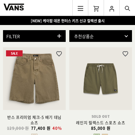
[NEW] 케이팝 데몬 헌터스 키즈 신규 컬렉션 출시
[EVENT] 15만원 이상 구매 시 쿨러백 증정
FILTER
SALE
위
위
시
시
리
리
스
스
트
트
추
추
가
가
SOLD OUT
반스 프리미엄 체크-5 배기 데님
쇼츠
레인지 릴렉스드 스포츠 쇼츠
129,000 원
77,400 원
40%
85,000 원