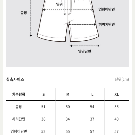
실측사이즈
단위(cm)
치수항목
S
M
L
XL
총장
51
50
54
55
허리단면
36
34
37
40
엉덩이단면
52
55
57
57