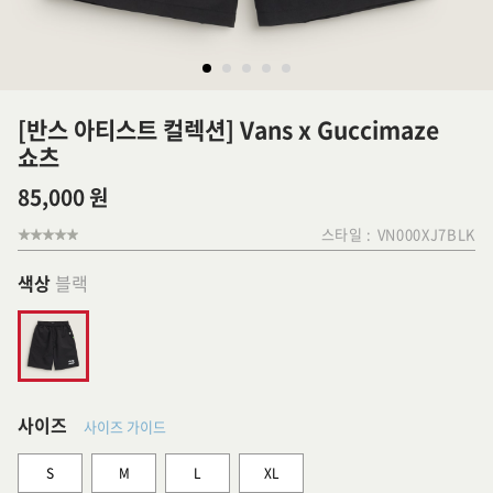
[반스 아티스트 컬렉션] Vans x Guccimaze
쇼츠
85,000 원
스타일 :
VN000XJ7BLK
색상
블랙
사이즈
사이즈 가이드
S
M
L
XL