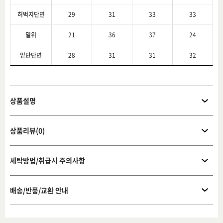
허벅지단면
29
31
33
33
밑위
21
36
37
24
밑단단면
28
31
31
32
상품설명
상품리뷰(0)
세탁방법/취급시 주의사항
배송/반품/교환 안내