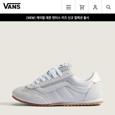
[NEW] 케이팝 데몬 헌터스 키즈 신규 컬렉션 출시
[EVENT] 15만원 이상 구매 시 쿨러백 증정