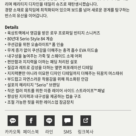
리며 헤리티지 디자인을 데일리 슈즈로 재탄생시켰습니다.
경량 소재로 움직임에 최적화되어 있으며 보드를 넘어 새로운 경계를 탐구하는
반스의 유산을 이어갑니다.
Details
• 육상트랙에서 영감을 받은 로우 프로파일 빈티지 스니커즈
• 80년대 Serio Style 84 계승
• 쿠션감을 위한 오솔라이트® 폼 인솔
• 무게 증가 없이 쿠션감을 더해주는 충격 흡수 EVA 미드솔
• 내구성을 높여주는 가죽 및 스웨이드 소재 어퍼
• 편안함과 지지력을 더하는 패딩 처리된 설포
• 질감과 레트로 감성을 더하는 옆면 퍼포레이션 디테일
• 지지력뿐만 아니라 미묘한 디자인 디테일까지 더해주는 뒤꿈치 머스태쉬
• 부드럽고 자연스러운 착용감을 위해 최소화된 안감
• 설포의 헤리티지 “Serio” 브랜딩
• 작은 컬러 히트를 위한 이중 레이어 사이드 스트라이프™ 패널
• 향상된 지지력과 내구성을 제공하는 컵솔 구조
• 조절 가능한 핏을 위한 레이스업 잠금장치
카카오톡
페이스북
라인
SMS
링크복사