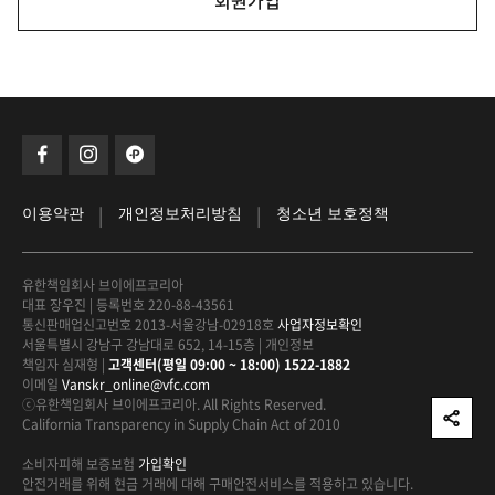
회원가입
|
|
이용약관
개인정보처리방침
청소년 보호정책
유한책임회사 브이에프코리아
대표 장우진
|
등록번호 220-88-43561
통신판매업신고번호 2013-서울강남-02918호
사업자정보확인
서울특별시 강남구 강남대로 652, 14-15층
|
개인정보
책임자 심재형
|
고객센터(평일 09:00 ~ 18:00) 1522-1882
이메일
Vanskr_online@vfc.com
ⓒ유한책임회사 브이에프코리아. All Rights Reserved.
California Transparency in Supply Chain Act of 2010
소비자피해 보증보험
가입확인
안전거래를 위해 현금 거래에 대해
구매안전서비스를 적용하고 있습니다.