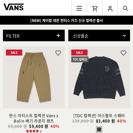
[NEW] 케이팝 데몬 헌터스 키즈 신규 컬렉션 출시
FILTER
SALE
SALE
위
위
TDC 컬렉션
시
시
리
리
스
스
트
트
추
추
가
가
반스 아티스트 컬렉션 Vans x
[TDC 컬렉션] 아스팔트 스웨터
Bolin 배기 라운지 팬츠
139,000 원
83,400 원
40%
99,000 원
59,400 원
40%