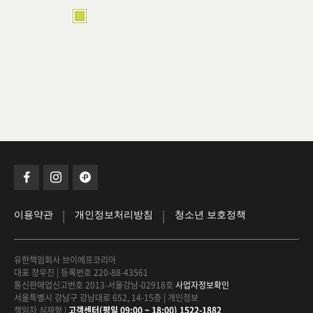
|
|
이용약관
개인정보처리방침
청소년 보호정책
유한책임회사 브이에프코리아
대표 장우진
|
등록번호 220-88-43561
통신판매업신고번호 2013-서울강남-02918호
사업자정보확인
서울특별시 강남구 강남대로 652, 14-15층
|
개인정보
책임자 심재형
|
고객센터(평일 09:00 ~ 18:00) 1522-1882