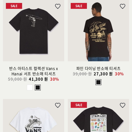
SALE
SALE
위
위
시
시
리
리
스
스
트
트
추
추
가
가
반스 아티스트 컬렉션 Vans x
파인 다이닝 반소매 티셔츠
Hanai 서프 반소매 티셔츠
39,000 원
27,300 원
30%
59,000 원
41,300 원
30%
SALE
위
위
시
시
리
리
스
스