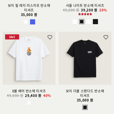
보이 릴 레지 미스치프 반소매
서울 나이트 반소매 티셔츠
티셔츠
49,000 원
39,200 원
20%
35,000 원
SALE
위
위
시
시
리
리
스
스
트
트
추
추
가
가
8볼 베어 반소매 티셔츠
보이 더블 스탠다드 반소매
49,000 원
29,400 원
40%
티셔츠
35,000 원