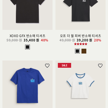
스
스
트
트
추
추
가
가
XOXO GFX 반소매 티셔츠
오프 더 월 피버 반소매 티셔츠
59,000 원
35,400 원
40%
49,000 원
39,200 원
20%
SALE
위
위
시
시
리
리
스
스
트
트
추
추
가
가