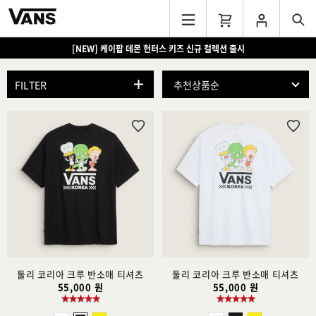
[NEW] 케이팝 데몬 헌터스 키즈 신규 컬렉션 출시
[EVENT] 15만원 이상 구매 시 쿨러백 증정
FILTER
위
위
시
시
리
리
스
스
트
트
추
추
가
가
둘리 코리아 크루 반소매 티셔츠
둘리 코리아 크루 반소매 티셔츠
55,000 원
55,000 원