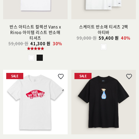
가
가
반스 아티스트 컬렉션 Vans x
스케이트 반소매 티셔츠 2팩
Riroo 아이템 리스트 반소매
아티바
티셔츠
99,000 원
59,400 원
40%
59,000 원
41,300 원
30%
SALE
SALE
위
위
시
시
리
리
스
스
트
트
추
추
가
가