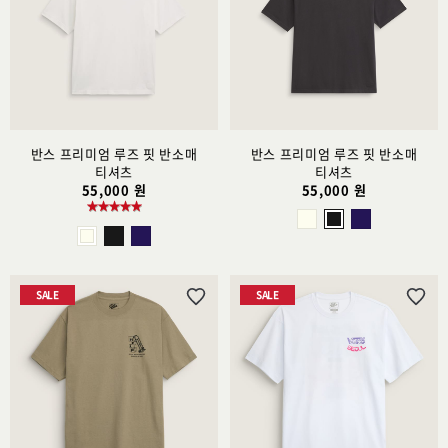
스
스
트
트
추
추
가
가
반스 프리미엄 루즈 핏 반소매
반스 프리미엄 루즈 핏 반소매
티셔츠
티셔츠
55,000 원
55,000 원
SALE
SALE
위
위
시
시
리
리
스
스
트
트
추
추
가
가