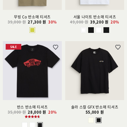
무빙 Co 반소매 티셔츠
서울 나이트 반소매 티셔츠
39,000 원
27,300 원
30%
49,000 원
39,200 원
20%
SALE
위
위
시
시
리
리
스
스
트
트
추
추
가
가
반스 반소매 티셔츠
솔라 스컬 GFX 반소매 티셔츠
35,000 원
28,000 원
20%
55,000 원