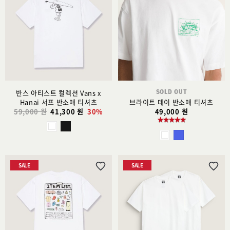
시
시
리
리
스
스
트
트
추
추
가
가
SOLD OUT
반스 아티스트 컬렉션 Vans x
Hanai 서프 반소매 티셔츠
브라이트 데이 반소매 티셔츠
59,000 원
41,300 원
30%
49,000 원
SALE
SALE
위
위
시
시
리
리
스
스
트
트
추
추