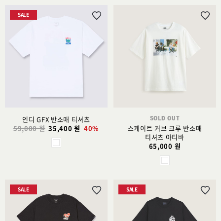
SALE
위
위
시
시
리
리
스
스
트
트
추
추
가
가
SOLD OUT
인디 GFX 반소매 티셔츠
59,000 원
35,400 원
40%
스케이트 커브 크루 반소매
티셔츠 아티바
65,000 원
SALE
SALE
위
위
시
시
리
리