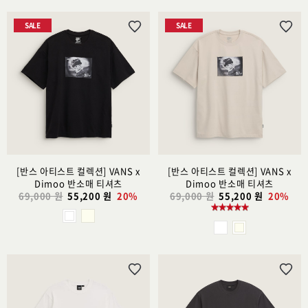
SALE
SALE
위
위
시
시
리
리
스
스
트
트
추
추
가
가
[반스 아티스트 컬렉션] VANS x
[반스 아티스트 컬렉션] VANS x
Dimoo 반소매 티셔츠
Dimoo 반소매 티셔츠
69,000 원
55,200 원
20%
69,000 원
55,200 원
20%
위
위
시
시
리
리