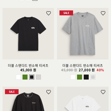
SALE
위
위
시
시
리
리
스
스
트
트
추
추
가
가
더블 스탠다드 반소매 티셔츠
더블 스탠다드 반소매 티셔츠
45,000 원
45,000 원
27,000 원
40%
SALE
위
위
시
시
리
리
스
스