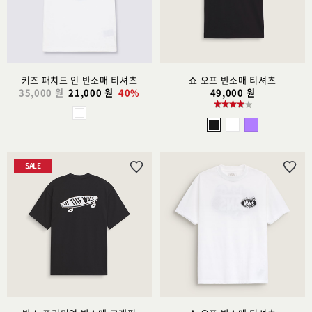
추
추
가
가
키즈 패치드 인 반소매 티셔츠
쇼 오프 반소매 티셔츠
35,000 원
21,000 원
40%
49,000 원
SALE
위
위
시
시
리
리
스
스
트
트
추
추
가
가