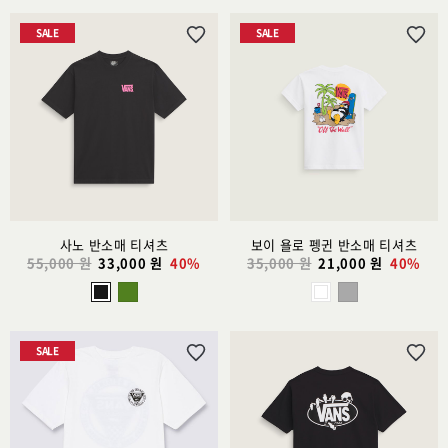
SALE
SALE
위
위
시
시
리
리
스
스
트
트
추
추
가
가
사노 반소매 티셔츠
보이 욜로 펭귄 반소매 티셔츠
55,000 원
33,000 원
40%
35,000 원
21,000 원
40%
SALE
위
위
시
시
리
리
스
스
트
트