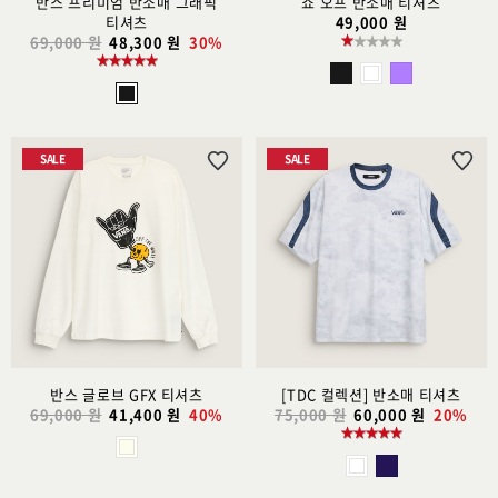
반스 프리미엄 반소매 그래픽
쇼 오프 반소매 티셔츠
티셔츠
49,000 원
69,000 원
48,300 원
30%
SALE
SALE
위
위
시
시
리
리
스
스
트
트
추
추
가
가
반스 글로브 GFX 티셔츠
[TDC 컬렉션] 반소매 티셔츠
69,000 원
41,400 원
40%
75,000 원
60,000 원
20%