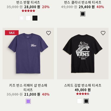
반스 반팔 티셔츠
반스 클리너 반소매 티셔츠
35,000 원
28,000 원
20%
49,000 원
29,400 원
40%
SALE
위
위
시
시
리
리
스
스
트
트
추
추
가
가
키즈 반스 리페어 샵 반소매
스피드 김밥 반소매 티셔츠
티셔츠
49,000 원
35,000 원
21,000 원
40%