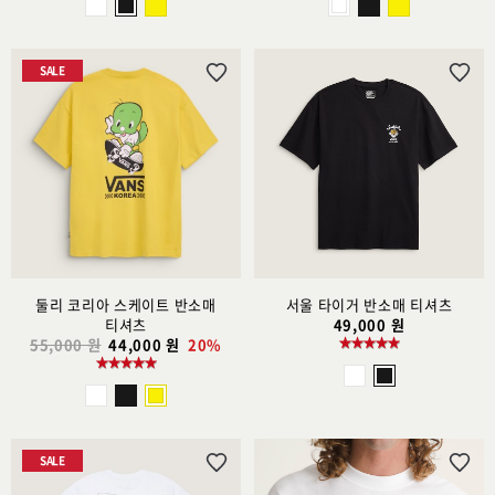
SALE
위
위
시
시
리
리
스
스
트
트
추
추
가
가
둘리 코리아 스케이트 반소매
서울 타이거 반소매 티셔츠
티셔츠
49,000 원
55,000 원
44,000 원
20%
SALE
위
위