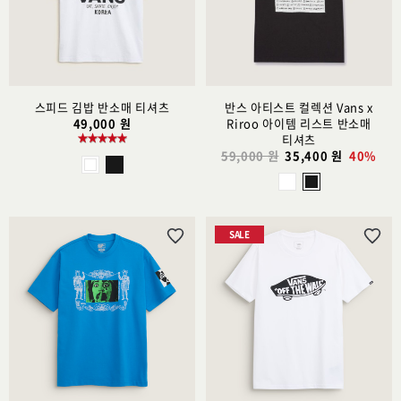
트
트
추
추
가
가
스피드 김밥 반소매 티셔츠
반스 아티스트 컬렉션 Vans x
49,000 원
Riroo 아이템 리스트 반소매
티셔츠
59,000 원
35,400 원
40%
SALE
위
위
시
시
리
리
스
스
트
트
추
추
가
가