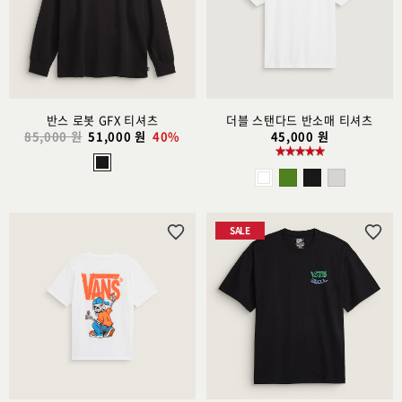
트
트
추
추
가
가
반스 로봇 GFX 티셔츠
더블 스탠다드 반소매 티셔츠
85,000 원
51,000 원
40%
45,000 원
SALE
위
위
시
시
리
리
스
스
트
트
추
추
가
가