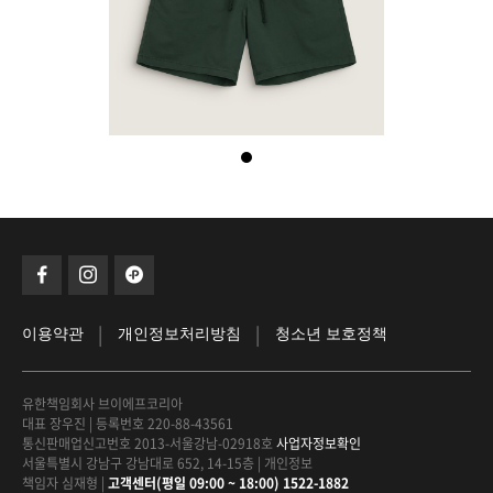
|
|
이용약관
개인정보처리방침
청소년 보호정책
유한책임회사 브이에프코리아
대표 장우진
|
등록번호 220-88-43561
통신판매업신고번호 2013-서울강남-02918호
사업자정보확인
서울특별시 강남구 강남대로 652, 14-15층
|
개인정보
책임자 심재형
|
고객센터(평일 09:00 ~ 18:00) 1522-1882