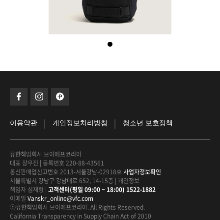
|
|
이용약관
개인정보처리방침
청소년 보호정책
유한책임회사 브이에프코리아
대표 장우진
|
등록번호 220-88-43561
통신판매업신고번호 2013-서울강남-02918호
사업자정보확인
서울특별시 강남구 강남대로 652, 14-15층
|
개인정보
책임자 심재형
|
고객센터(평일 09:00 ~ 18:00) 1522-1882
이메일
Vanskr_online@vfc.com
ⓒ유한책임회사 브이에프코리아. All Rights Reserved.
California Transparency in Supply Chain Act of 2010