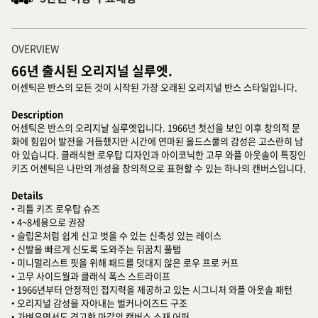
OVERVIEW
66년 출시된 오리지널 실루엣.
어센틱은 반스의 모든 것이 시작된 가장 오래된 오리지널 반스 스타일입니다.
Description
어센틱은 반스의 오리지날 실루엣입니다. 1966년 첫선을 보인 이후 창의적 문
화에 힘입어 발전을 거듭했지만 시간에 연마된 올드스쿨의 감성은 고스란히 남
아 있습니다. 클래식한 로우탑 디자인과 아이코닉한 고무 와플 아웃솔이 특징인
키즈 어센틱은 나만의 개성을 창의적으로 표현할 수 있는 하나의 캔버스입니다.
Details
• 리틀 키즈 로우탑 슈즈
• 4~8세용으로 권장
• 슬립온처럼 쉽게 신고 벗을 수 있는 신축성 있는 레이스
• 신발을 빠르게 신도록 도와주는 뒤꿈치 풀탭
• 미니멀리스트 핏을 위해 패드를 덧대지 않은 로우 프로 커프
• 고무 사이드월과 클래식 폭스 스트라이프
• 1966년부터 안정적인 접지력을 제공하고 있는 시그니처 와플 아웃솔 패턴
• 오리지널 감성을 자아내는 벌커나이즈드 구조
• 가벼우면서도 견고한 마감의 캔버스 소재 어퍼