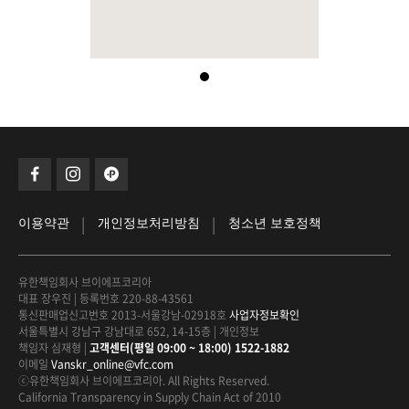
|
|
이용약관
개인정보처리방침
청소년 보호정책
유한책임회사 브이에프코리아
대표 장우진
|
등록번호 220-88-43561
통신판매업신고번호 2013-서울강남-02918호
사업자정보확인
서울특별시 강남구 강남대로 652, 14-15층
|
개인정보
책임자 심재형
|
고객센터(평일 09:00 ~ 18:00) 1522-1882
이메일
Vanskr_online@vfc.com
ⓒ유한책임회사 브이에프코리아. All Rights Reserved.
California Transparency in Supply Chain Act of 2010