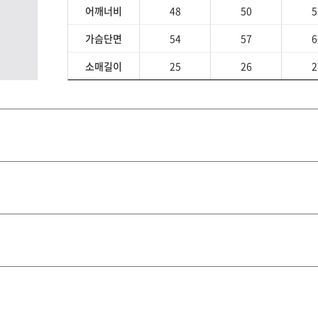
어깨너비
48
50
5
가슴단면
54
57
6
소매길이
25
26
2