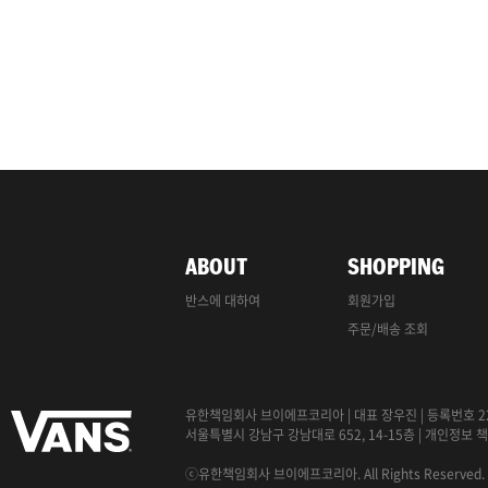
ABOUT
SHOPPING
반스에 대하여
회원가입
주문/배송 조회
유한책임회사 브이에프코리아
|
대표 장우진
|
등록번호 22
서울특별시 강남구 강남대로 652, 14-15층
|
개인정보
책
ⓒ유한책임회사 브이에프코리아. All Rights Reserved.