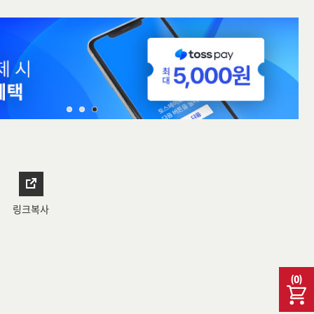
링크복사
(
0
)