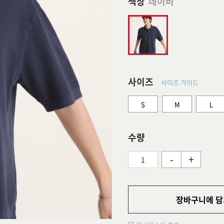
색상
네이비
사이즈
사이즈 가이드
S
M
L
수량
-
+
장바구니에 담