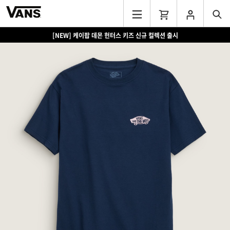
[NEW] 케이팝 데몬 헌터스 키즈 신규 컬렉션 출시
[EVENT] 15만원 이상 구매 시 쿨러백 증정