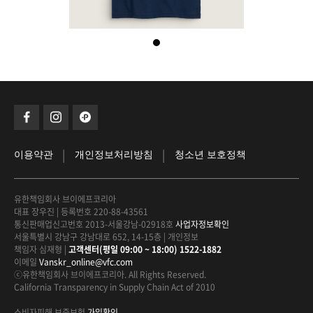
|
|
이용약관
개인정보처리방침
청소년 보호정책
유한책임회사 브이에프코리아
대표 장우진
|
등록번호 220-88-43561
통신판매업신고번호 2013-서울강남-02918호
사업자정보확인
서울특별시 강남구 강남대로 652, 14-15층
|
개인정보
책임자 심재형
|
고객센터(평일 09:00 ~ 18:00) 1522-1882
이메일
Vanskr_online@vfc.com
ⓒ유한책임회사 브이에프코리아. All Rights Reserved.
California Transparency in Supply Chain Act of 2010
소비자피해 보증보험
가입확인