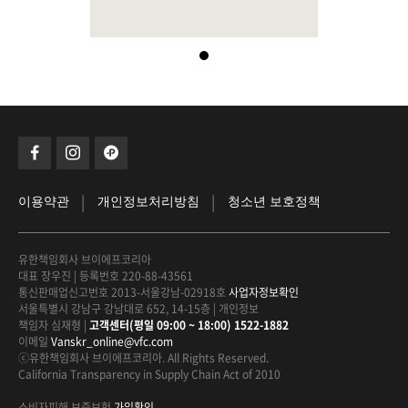
|
|
이용약관
개인정보처리방침
청소년 보호정책
유한책임회사 브이에프코리아
대표 장우진
|
등록번호 220-88-43561
통신판매업신고번호 2013-서울강남-02918호
사업자정보확인
서울특별시 강남구 강남대로 652, 14-15층
|
개인정보
책임자 심재형
|
고객센터(평일 09:00 ~ 18:00) 1522-1882
이메일
Vanskr_online@vfc.com
ⓒ유한책임회사 브이에프코리아. All Rights Reserved.
California Transparency in Supply Chain Act of 2010
소비자피해 보증보험
가입확인