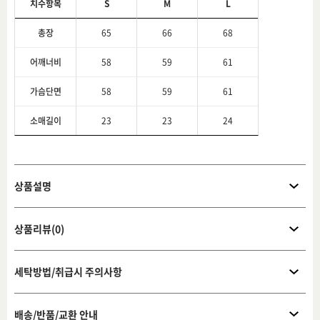
치수항목
S
M
L
총장
65
66
68
어깨너비
58
59
61
가슴단면
58
59
61
소매길이
23
23
24
상품설명
상품리뷰(0)
세탁방법/취급시 주의사항
배송/반품/교환 안내