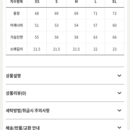
치수항목
XS
S
M
L
XL
총장
68
69
69
71
72
어깨너비
51
53
54
57
60
가슴단면
55
56
58
63
66
소매길이
21.5
21.5
21.5
22
23
상품설명
상품리뷰(0)
세탁방법/취급시 주의사항
배송/반품/교환 안내