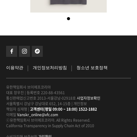
|
|
이용약관
개인정보처리방침
청소년 보호정책
유한책임회사 브이에프코리아
대표 장우진
|
등록번호 220-88-43561
통신판매업신고번호 2013-서울강남-02918호
사업자정보확인
서울특별시 강남구 강남대로 652, 14-15층
|
개인정보
책임자 심재형
|
고객센터(평일 09:00 ~ 18:00) 1522-1882
이메일
Vanskr_online@vfc.com
ⓒ유한책임회사 브이에프코리아. All Rights Reserved.
California Transparency in Supply Chain Act of 2010
소비자피해 보증보험
가입확인