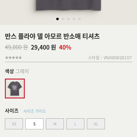
반스 플라야 델 아모르 반소매 티셔츠
49,000 원
29,400 원
40%
스타일 :
VN000W281O7
색상
그레이
사이즈
사이즈 가이드
XS
S
M
L
XL