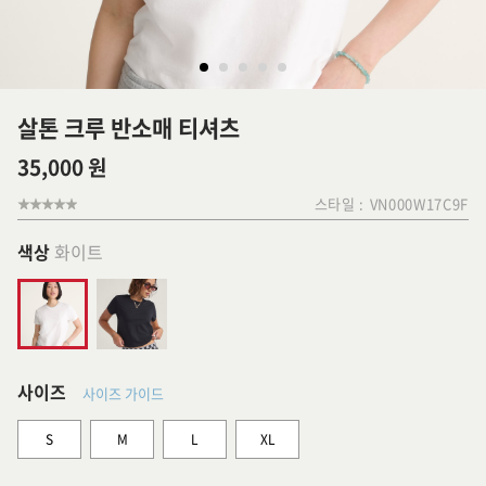
살톤 크루 반소매 티셔츠
35,000 원
스타일 :
VN000W17C9F
색상
화이트
사이즈
사이즈 가이드
S
M
L
XL