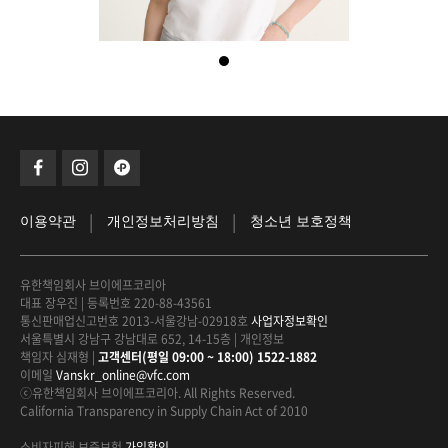
|
|
이용약관
개인정보처리방침
청소년 보호정책
유한책임회사 브이에프코리아
대표 장우진
|
등록번호 220-88-43561
통신판매업신고번호 2013-서울강남-02918호
사업자정보확인
서울특별시 강남구 강남대로 652, 14-15층
|
개인정보
책임자 심재형
|
고객센터(평일 09:00 ~ 18:00) 1522-1882
이메일
Vanskr_online@vfc.com
ⓒ유한책임회사 브이에프코리아. All Rights Reserved.
California Transparency in Supply Chain Act of 2010
소비자피해 보증보험
가입확인