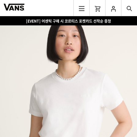
[EVENT] 어센틱 구매 시 코르티스 포켓카드 선착순 증정
[EVENT] 15만원 이상 구매 시 쿨러백 증정