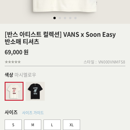
[반스 아티스트 컬렉션] VANS x Soon Easy
반소매 티셔츠
69,000 원
스타일 :
VN000VNMFS8
색상
마시멜로우
사이즈
사이즈 가이드
S
M
L
XL