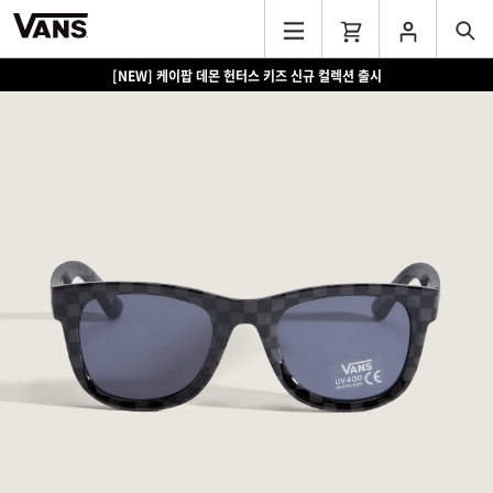
[NEW] 케이팝 데몬 헌터스 키즈 신규 컬렉션 출시