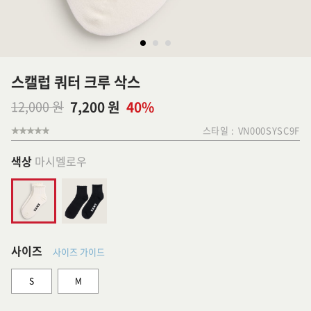
스캘럽 쿼터 크루 삭스
12,000 원
7,200 원
40%
스타일 :
VN000SYSC9F
색상
마시멜로우
사이즈
사이즈 가이드
S
M