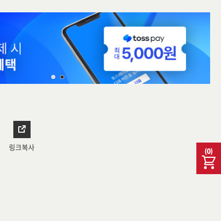
링크복사
(
0
)