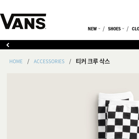
NEW
SHOES
CL
티커 크루 삭스
HOME
ACCESSORIES