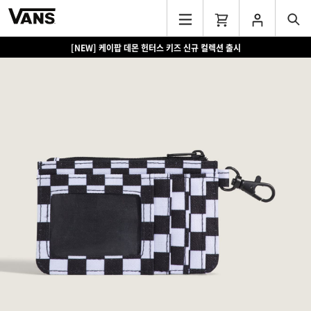
[NEW] 케이팝 데몬 헌터스 키즈 신규 컬렉션 출시