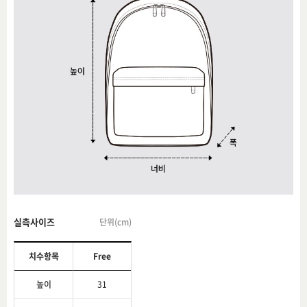
실측사이즈
단위(cm)
치수항목
Free
높이
31