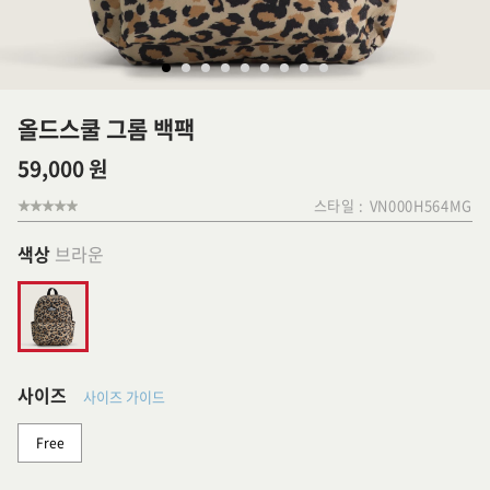
올드스쿨 그롬 백팩
59,000 원
스타일 :
VN000H564MG
색상
브라운
사이즈
사이즈 가이드
Free