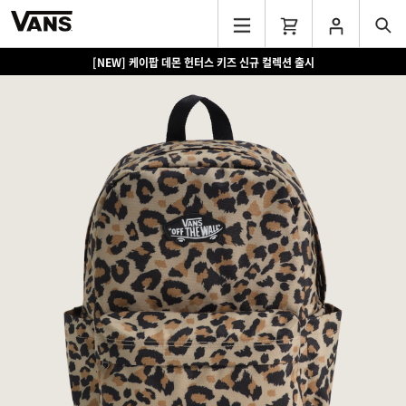
[NEW] 케이팝 데몬 헌터스 키즈 신규 컬렉션 출시