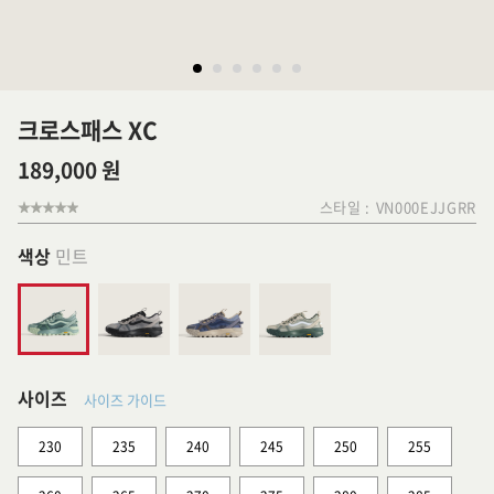
크로스패스 XC
189,000 원
스타일 :
VN000EJJGRR
색상
민트
사이즈
사이즈 가이드
230
235
240
245
250
255