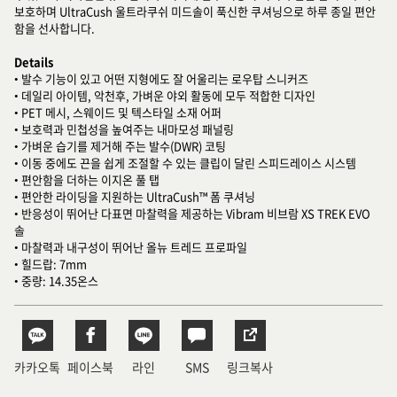
보호하며 UltraCush 울트라쿠쉬 미드솔이 푹신한 쿠셔닝으로 하루 종일 편안
함을 선사합니다.
Details
• 발수 기능이 있고 어떤 지형에도 잘 어울리는 로우탑 스니커즈
• 데일리 아이템, 악천후, 가벼운 야외 활동에 모두 적합한 디자인
• PET 메시, 스웨이드 및 텍스타일 소재 어퍼
• 보호력과 민첩성을 높여주는 내마모성 패널링
• 가벼운 습기를 제거해 주는 발수(DWR) 코팅
• 이동 중에도 끈을 쉽게 조절할 수 있는 클립이 달린 스피드레이스 시스템
• 편안함을 더하는 이지온 풀 탭
• 편안한 라이딩을 지원하는 UltraCush™ 폼 쿠셔닝
• 반응성이 뛰어난 다표면 마찰력을 제공하는 Vibram 비브람 XS TREK EVO
솔
• 마찰력과 내구성이 뛰어난 올뉴 트레드 프로파일
• 힐드랍: 7mm
• 중량: 14.35온스
카카오톡
페이스북
라인
SMS
링크복사