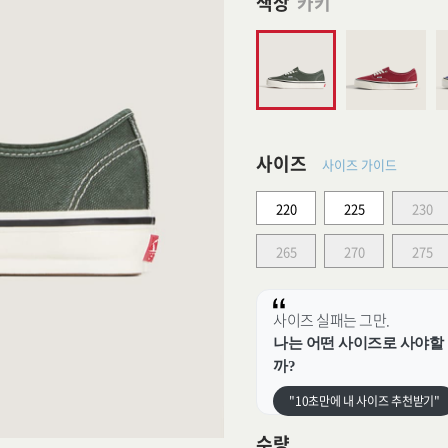
색상
카키
사이즈
사이즈 가이드
220
225
230
265
270
275
사이즈 실패는 그만.
나는 어떤 사이즈로 사야할
까?
"10초만에 내 사이즈 추천받기"
수량