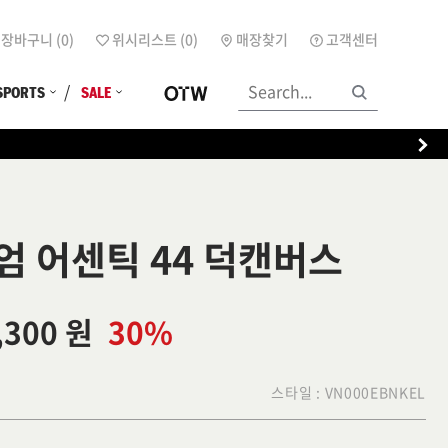
장바구니 (
0
)
위시리스트 (
0
)
매장찾기
고객센터
SPORTS
SALE
엄 어센틱 44 덕캔버스
,300 원
30%
스타일 :
VN000EBNKEL