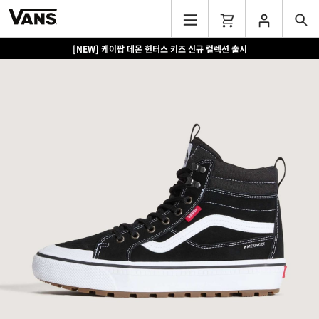
[NEW] 케이팝 데몬 헌터스 키즈 신규 컬렉션 출시
[EVENT] 15만원 이상 구매 시 쿨러백 증정