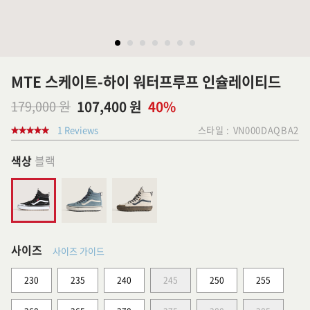
MTE 스케이트-하이 워터프루프 인슐레이티드
179,000 원
107,400 원
40%
1 Reviews
스타일 :
VN000DAQBA2
색상
블랙
사이즈
사이즈 가이드
230
235
240
245
250
255