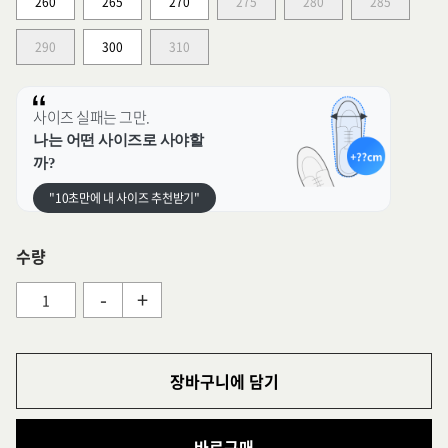
260
265
270
275
280
285
290
300
310
사이즈 실패는 그만.
나는 어떤 사이즈로 사야할
까?
"10초만에 내 사이즈 추천받기"
수량
-
+
장바구니에 담기
바로구매