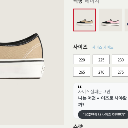
색상
베이지
사이즈
사이즈 가이드
220
225
230
265
270
275
사이즈 실패는 그만.
나는 어떤 사이즈로 사야할
까?
"10초만에 내 사이즈 추천받기"
수량