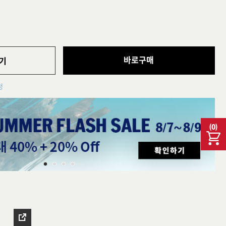
바로구매
기
청
(
0
)