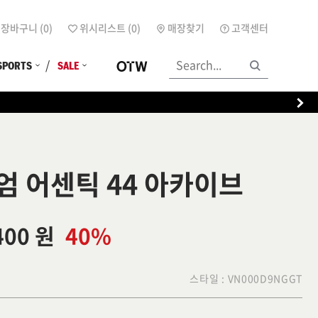
장바구니 (
0
)
위시리스트 (
0
)
매장찾기
고객센터
SPORTS
SALE
엄 어센틱 44 아카이브
400 원
40%
스타일 :
VN000D9NGGT