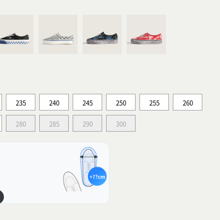
235
240
245
250
255
260
280
285
290
300