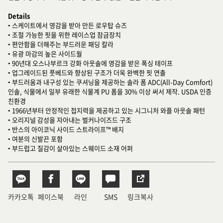
Details
• 스케이트에서 영감을 받아 만든 로우탑 슈즈
• 조절 가능한 핏을 위한 레이스업 잠금장치
• 편안함을 더해주는 부드러운 패딩 칼라
• 유광 마감의 높은 사이드월
• 90년대 오스나부르크 강화 아웃솔에 영감을 받은 폭싱 테이프
• 업그레이드된 풋베드와 향상된 구조가 더욱 완벽한 핏 연출
• 부드러움과 내구성 있는 쿠셔닝을 제공하는 솔라 폼 ADC(All-Day Comfort)
인솔, 식물에서 일부 유래한 식물계 PU 폼을 30% 이상 써서 제작. USDA 인증
친환경
• 1966년부터 안정적인 접지력을 제공하고 있는 시그니처 와플 아웃솔 패턴
• 오리지널 감성을 자아내는 벌커나이즈드 구조
• 반스의 아이코닉 사이드 스트라이프™ 배지
• 여분의 신발끈 포함
• 부드럽고 질감이 살아있는 스웨이드 소재 어퍼
카카오톡
페이스북
라인
SMS
링크복사