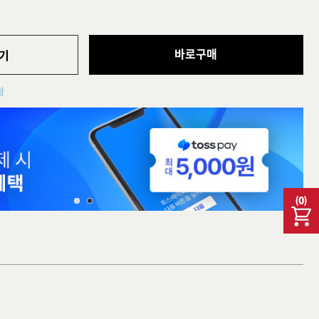
바로구매
기
청
(
0
)