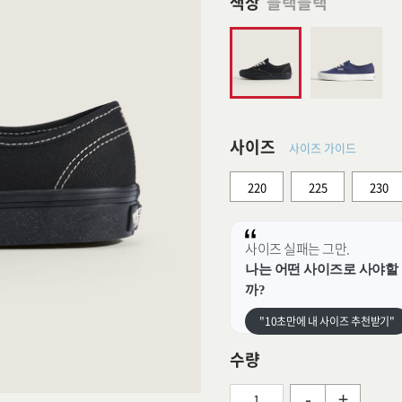
색상
블랙블랙
사이즈
사이즈 가이드
220
225
230
사이즈 실패는 그만.
나는 어떤 사이즈로 사야할
까?
"10초만에 내 사이즈 추천받기"
수량
-
+