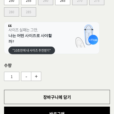
250
255
260
265
270
275
280
285
사이즈 실패는 그만.
나는 어떤 사이즈로 사야할
까?
"10초만에 내 사이즈 추천받기"
수량
-
+
장바구니에 담기
바로구매