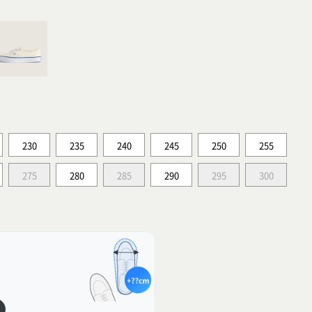
230
235
240
245
250
255
275
280
285
290
295
300