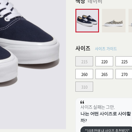
색상
네이비
사이즈
사이즈 가이드
215
220
225
260
265
270
310
사이즈 실패는 그만.
나는 어떤 사이즈로 사야할
까?
"10초만에 내 사이즈 추천받기"