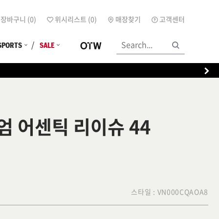
장바구니 (
0
)
위시리스트 (
0
)
매장찾기
고객센터
SPORTS
SALE
엄 어센틱 리이슈 44
스타일 :
VN000CQAOA8