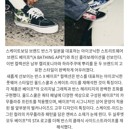
스케이트보딩 브랜드 반스가 일본을 대표하는 아이코닉한 스트리트웨어
브랜드 베이프®(A BATHING APE®)와 최신 콜라보레이션을 선보인다.
이번 컬렉션은 남부 캘리포니아와 하라주쿠에 뿌리를 둔 두 브랜드의 고
유한 스타일이 완벽하게 어우러졌다.
새롭게 선보이는 반스 X 베이프® 컬렉션은 반스를 대표하는 아이코닉한
풋웨어 스타일인 올드스쿨과 스케이트-미드를 재해석한 것이 특징이다.
각 제품은 베이프®의 오리지널 그래픽과 반스 헤리티지의 완벽한 조화를
구현했다. 올드스쿨은 쿼터 패널에 다양한 색상으로 구성된 베이프®의 카
무플라쥬 프린트를 적용했으며, 베이프®의 시그니처인 상어 문양이 적용
된 발 앞부분의 벌커나이즈드 고무 디자인이 특징이다. 스케이트-미드는
그린 컬러의 카무플라쥬 패턴을 담은 캔버스 소재가 눈에 띈다. 두 실루엣
모두 베이프®의 STA 로고를 더해 반스의 클래식 사이드스트라이프를 재
해석했다.