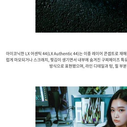
아이코닉한 LX 어센틱 44(LX Authentic 44)는 이중 레이어 콘셉
럽게 마모되거나 스크래치, 찢김이 생기면서 내부에 숨겨진 구찌메이즈 특유의
방식으로 표현됐으며, 라인 디테일과 텅, 힐 부