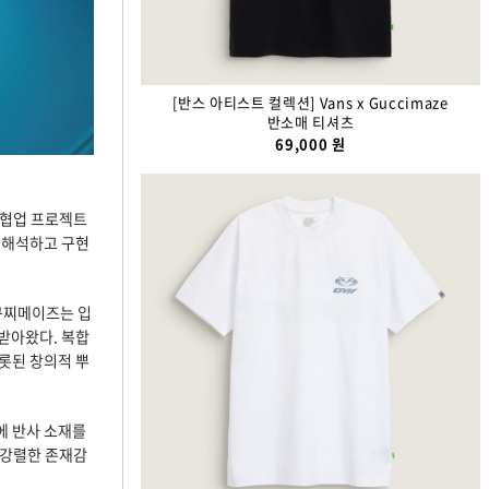
[반스 아티스트 컬렉션] Vans x Guccimaze
반소매 티셔츠
69,000 원
와 협업 프로젝트
 해석하고 구현
구찌메이즈는 입
받아왔다. 복합
롯된 창의적 뿌
반에 반사 소재를
 강렬한 존재감