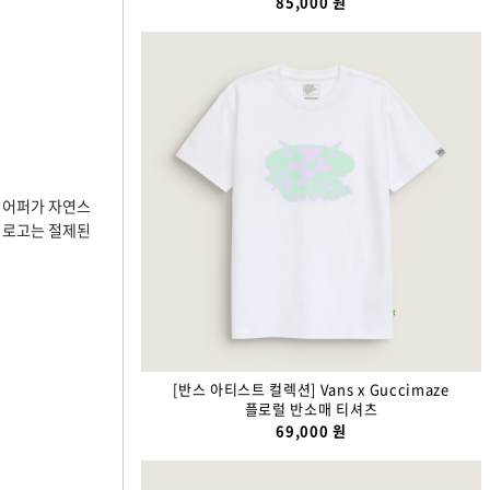
85,000 원
론 어퍼가 자연스
 로고는 절제된
[반스 아티스트 컬렉션] Vans x Guccimaze
플로럴 반소매 티셔츠
69,000 원