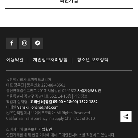
회원가입
|
|
이용약관
개인정보처리방침
청소년 보호정책
유한책임회사 브이에프코리아
대표 장우진
|
등록번호 220-88-43561
통신판매업신고번호 2013-서울강남-02918호
사업자정보확인
서울특별시 강남구 강남대로 652, 14-15층
|
개인정보
책임자 심재형
|
고객센터(평일 09:00 ~ 18:00) 1522-1882
이메일
Vanskr_online@vfc.com
ⓒ유한책임회사 브이에프코리아. All Rights Reserved.
California Transparency in Supply Chain Act of 2010
소비자피해 보증보험
가입확인
안전거래를 위해 현금 거래에 대해
구매안전서비스를 적용하고 있습니다.