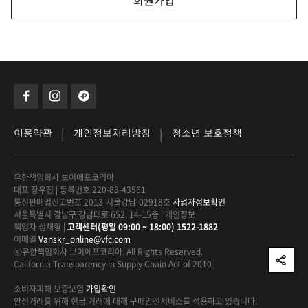
회원가입
|
|
이용약관
개인정보처리방침
청소년 보호정책
유한책임회사 브이에프코리아
대표 장우진
|
등록번호 220-88-43561
통신판매업신고번호 2013-서울강남-02918호
사업자정보확인
서울특별시 강남구 강남대로 652, 14-15층
|
개인정보
책임자 심재형
|
고객센터(평일 09:00 ~ 18:00) 1522-1882
이메일
Vanskr_online@vfc.com
ⓒ유한책임회사 브이에프코리아. All Rights Reserved.
California Transparency in Supply Chain Act of 2010
소비자피해 보증보험
가입확인
안전거래를 위해 현금 거래에 대해
구매안전서비스를 적용하고 있습니다.