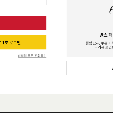
반스 패
 1초 로그인
웰컴 15% 쿠폰 + 
+ 리뷰 포인
비회원 주문 조회하기