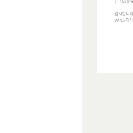
(토/일/공
감사합니다
VANS 공