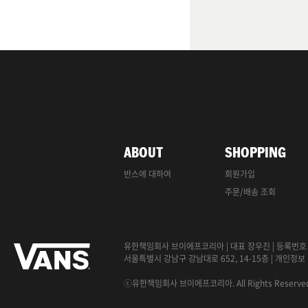
ABOUT
SHOPPING
반스에 대하여
회원가입
주문/배송 조회
유한책임회사 브이에프코리아
|
대표 장우진
|
등록번호 2
서울특별시 강남구 강남대로 652, 14-15층
|
개인정보
ⓒ유한책임회사 브이에프코리아. All Rights Reserved