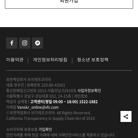
회원가입
|
|
이용약관
개인정보처리방침
청소년 보호정책
유한책임회사 브이에프코리아
대표 장우진
|
등록번호 220-88-43561
통신판매업신고번호 2013-서울강남-02918호
사업자정보확인
서울특별시 강남구 강남대로 652, 14-15층
|
개인정보
책임자 심재형
|
고객센터(평일 09:00 ~ 18:00) 1522-1882
이메일
Vanskr_online@vfc.com
ⓒ유한책임회사 브이에프코리아. All Rights Reserved.
California Transparency in Supply Chain Act of 2010
소비자피해 보증보험
가입확인
안전거래를 위해 현금 거래에 대해
구매안전서비스를 적용하고 있습니다.