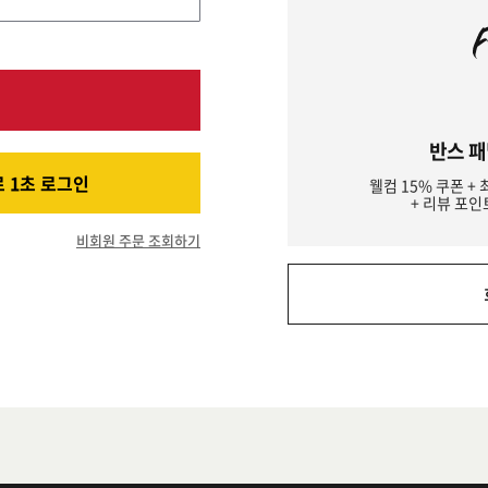
반스 패
 1초 로그인
웰컴 15% 쿠폰 + 
+ 리뷰 포인
비회원 주문 조회하기