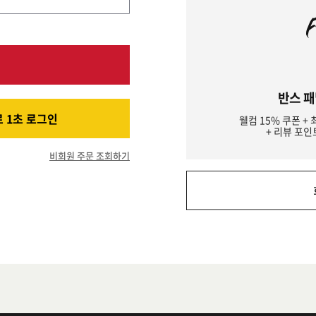
반스 패
 1초 로그인
웰컴 15% 쿠폰 + 
+ 리뷰 포인
비회원 주문 조회하기