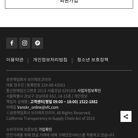
회원가입
|
|
이용약관
개인정보처리방침
청소년 보호정책
유한책임회사 브이에프코리아
대표 장우진
|
등록번호 220-88-43561
통신판매업신고번호 2013-서울강남-02918호
사업자정보확인
서울특별시 강남구 강남대로 652, 14-15층
|
개인정보
책임자 심재형
|
고객센터(평일 09:00 ~ 18:00) 1522-1882
이메일
Vanskr_online@vfc.com
ⓒ유한책임회사 브이에프코리아. All Rights Reserved.
California Transparency in Supply Chain Act of 2010
소비자피해 보증보험
가입확인
안전거래를 위해 현금 거래에 대해
구매안전서비스를 적용하고 있습니다.