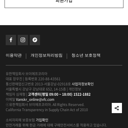
회원가입
|
|
이용약관
개인정보처리방침
청소년 보호정책
유한책임회사 브이에프코리아
대표 장우진
|
등록번호 220-88-43561
통신판매업신고번호 2013-서울강남-02918호
사업자정보확인
서울특별시 강남구 강남대로 652, 14-15층
|
개인정보
책임자 심재형
|
고객센터(평일 09:00 ~ 18:00) 1522-1882
이메일
Vanskr_online@vfc.com
ⓒ유한책임회사 브이에프코리아. All Rights Reserved.
California Transparency in Supply Chain Act of 2010
소비자피해 보증보험
가입확인
안전거래를 위해 현금 거래에 대해
구매안전서비스를 적용하고 있습니다.