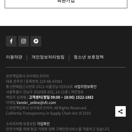
회원가입
|
|
이용약관
개인정보처리방침
청소년 보호정책
유한책임회사 브이에프코리아
대표 장우진
|
등록번호 220-88-43561
통신판매업신고번호 2013-서울강남-02918호
사업자정보확인
서울특별시 강남구 강남대로 652, 14-15층
|
개인정보
책임자 심재형
|
고객센터(평일 09:00 ~ 18:00) 1522-1882
이메일
Vanskr_online@vfc.com
ⓒ유한책임회사 브이에프코리아. All Rights Reserved.
California Transparency in Supply Chain Act of 2010
소비자피해 보증보험
가입확인
안전거래를 위해 현금 거래에 대해
구매안전서비스를 적용하고 있습니다.