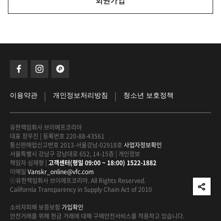
회원가입
|
|
이용약관
개인정보처리방침
청소년 보호정책
유한책임회사 브이에프코리아
대표 장우진
|
등록번호 220-88-43561
통신판매업신고번호 2013-서울강남-02918호
사업자정보확인
서울특별시 강남구 강남대로 652, 14-15층
|
개인정보
책임자 심재형
|
고객센터(평일 09:00 ~ 18:00) 1522-1882
이메일
Vanskr_online@vfc.com
ⓒ유한책임회사 브이에프코리아. All Rights Reserved.
California Transparency in Supply Chain Act of 2010
소비자피해 보증보험
가입확인
안전거래를 위해 현금 거래에 대해
구매안전서비스를 적용하고 있습니다.