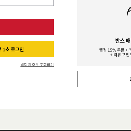
반스 패
 1초 로그인
웰컴 15% 쿠폰 + 
+ 리뷰 포인
비회원 주문 조회하기