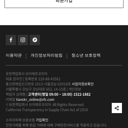
회원가입
|
|
이용약관
개인정보처리방침
청소년 보호정책
유한책임회사 브이에프코리아
대표 장우진
|
등록번호 220-88-43561
통신판매업신고번호 2013-서울강남-02918호
사업자정보확인
서울특별시 강남구 강남대로 652, 14-15층
|
개인정보
책임자 심재형
|
고객센터(평일 09:00 ~ 18:00) 1522-1882
이메일
Vanskr_online@vfc.com
ⓒ유한책임회사 브이에프코리아. All Rights Reserved.
California Transparency in Supply Chain Act of 2010
소비자피해 보증보험
가입확인
안전거래를 위해 현금 거래에 대해
구매안전서비스를 적용하고 있습니다.