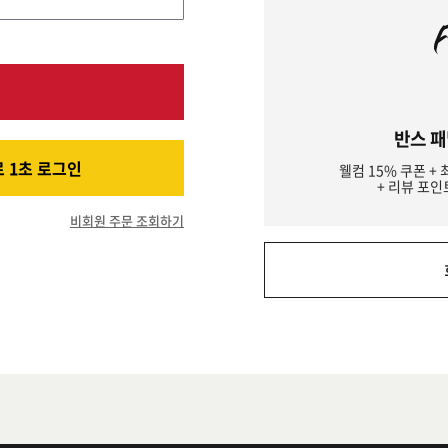
반스 패
 1초 로그인
웰컴 15% 쿠폰 + 
+ 리뷰 포인
비회원 주문 조회하기