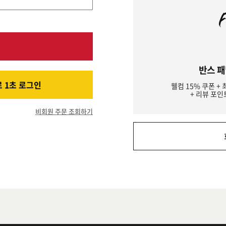
반스 패
 1초 로그인
웰컴 15% 쿠폰 + 
+ 리뷰 포인
비회원 주문 조회하기