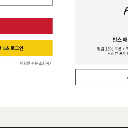
반스 패
 1초 로그인
웰컴 15% 쿠폰 + 
+ 리뷰 포인
비회원 주문 조회하기